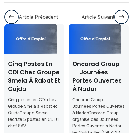
Article Précédent
Article Suivant
Cinq Postes En
Oncorad Group
CDI Chez Groupe
— Journées
Smeia À Rabat Et
Portes Ouvertes
Oujda
À Nador
Cinq postes en CDI chez
Oncorad Group —
Groupe Smeia à Rabat et
Journées Portes Ouvertes
OujdaGroupe Smeia
à NadorOncorad Group
recrute 5 postes en CDI (1
organise des Journées
chef SAV...
Portes Ouvertes à Nador
les 15-16 juillet (09h-17h)...