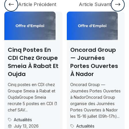
Article Précédent
Article Suivant
Cinq Postes En
Oncorad Group
C
CDI Chez Groupe
— Journées
R
Smeia À Rabat Et
Portes Ouvertes
2
Oujda
À Nador
In
J
Cinq postes en CDI chez
Oncorad Group —
0
Groupe Smeia à Rabat et
Journées Portes Ouvertes
OujdaGroupe Smeia
à NadorOncorad Group
Co
recrute 5 postes en CDI (1
organise des Journées
IS
chef SAV...
Portes Ouvertes à Nador
Ins
les 15-16 juillet (09h-17h)...
Actualités
07
July 13, 2026
Actualités
ca