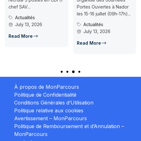
ISMAC Rabat & 
Portes Ouvertes à Nador
Inscription jusq
les 15-16 juillet (09h-17h)...
07-18ISMAC ouv
026
Actualités
candidatures a
July 13, 2026
d’accès en L1 pou
Concours Po
Read More
July 14, 202
Read More
À propos de MonParcours
Politique de Confidentialité
Conditions Générales d’Utilisation
Politique relative aux cookies
Avertissement – MonParcours
Politique de Remboursement et d’Annulation –
MonParcours