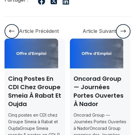
Article Précédent
Article Suivant
tes En
Oncorad Group
Concours
z Groupe
— Journées
Rabat & D
Rabat Et
Portes Ouvertes
2026-202
À Nador
Inscriptio
Jusqu’au 
en CDI chez
Oncorad Group —
07-18
 à Rabat et
Journées Portes Ouvertes
 Smeia
à NadorOncorad Group
Concours d’acc
tes en CDI (1
organise des Journées