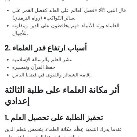
قال النبي ﷺ: «فضل العالم على العابد كفضل القمر على
سائر الكواكب» (رواه الترمذي).
العلماء ورثة الأنبياء: فهم يحافظون على الدين وينقلونه
للأجيال.
2. أسباب ارتفاع قدر العلماء
نشر العلم والرسالة الإسلامية.
حفظ القرآن وتفسيره.
إقامة الشعائر والفتوى في قضايا الناس.
أثر مكانة العلماء على طلبة الثالثة
إعدادي
1. تحفيز الطلبة على تحصيل العلم
عندما يدرك التلميذ عِظَم مكانة العلماء، يتحمس لتعلم الدين
والتعمق فيه. هذا الوعي يساعده على: