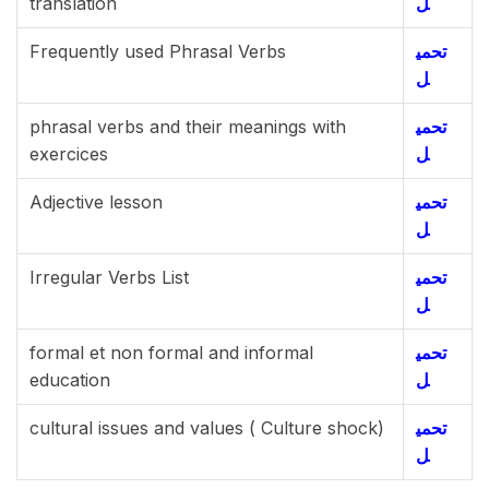
translation
ل
Frequently used Phrasal Verbs
تحمي
ل
phrasal verbs and their meanings with
تحمي
exercices
ل
Adjective lesson
تحمي
ل
Irregular Verbs List
تحمي
ل
formal et non formal and informal
تحمي
education
ل
cultural issues and values ( Culture shock)
تحمي
ل