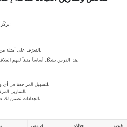
يركّز درس «غاية الخلق: العبادة صفة إيمان ودليل خضوع» على:
التعرّف على أمثلة من السنة النبوية تدلّ على أهمية العبادة في حياة المسلم.
هذا الدرس يشكّل أساساً متيناً لفهم العلاقة بين العبد وربّه، ويهيّئكم جيداً للاختبارات الجهوية والمحلية.
الاعتماد على مراجع موثوقة ومنسقة بصيغة PDF لتسهيل المراجعة في أي وقت.
التمارين المرفقة تساعدك على تقييم مدى فهمك للمفاهيم الأساسية.
الجذاذات تضمن لك طريقة تربوية واضحة لإعداد درس نموذجي أمام التلاميذ.
فيديو
جذاذة
فروض
ت