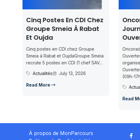
Cinq Postes En CDI Chez
Onco
Groupe Smeia À Rabat
Journ
Et Oujda
Ouve
Cinq postes en CDI chez Groupe
Oncorad
é
Smeia à Rabat et OujdaGroupe Smeia
Ouverte
te
recrute 5 postes en CDI (1 chef SAV...
organis
re
Ouvertes
Actualités
July 13, 2026
(09h-17h)
Read More
Actua
Read M
À propos de MonParcours