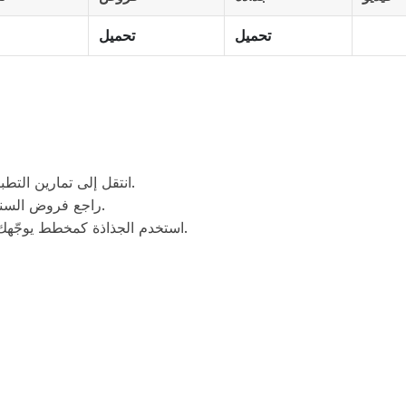
تحميل
تحميل
انتقل إلى تمارين التطبيق لترسيخ المعلومات وإبراز النقاط التي تحتاج لمراجعة.
راجع فروض السنوات السابقة مع التصحيح لمعرفة نمط الأسئلة المتكررة.
استخدم الجذاذة كمخطط يوجّهك أثناء شرح الدرس أمام زملائك أو في الحصة المدرسية.