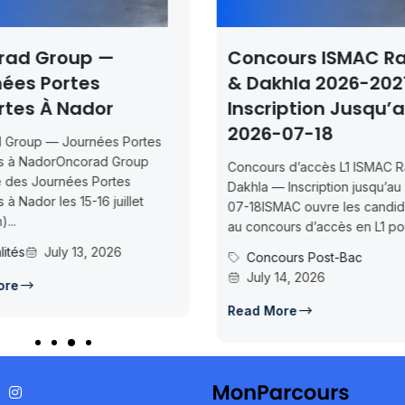
rad Group —
Concours ISMAC R
ées Portes
& Dakhla 2026-202
rtes À Nador
Inscription Jusqu’
2026-07-18
 Group — Journées Portes
s à NadorOncorad Group
Concours d’accès L1 ISMAC R
e des Journées Portes
Dakhla — Inscription jusqu’au
 à Nador les 15-16 juillet
07-18ISMAC ouvre les candid
...
au concours d’accès en L1 pou
lités
July 13, 2026
Concours Post-Bac
July 14, 2026
ore
Read More