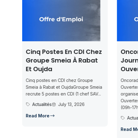
Cinq Postes En CDI Chez
Onco
Groupe Smeia À Rabat
Journ
Et Oujda
Ouve
Cinq postes en CDI chez Groupe
Oncorad
é
Smeia à Rabat et OujdaGroupe Smeia
Ouverte
te
recrute 5 postes en CDI (1 chef SAV...
organis
re
Ouvertes
Actualités
July 13, 2026
(09h-17h)
Read More
Actua
Read M