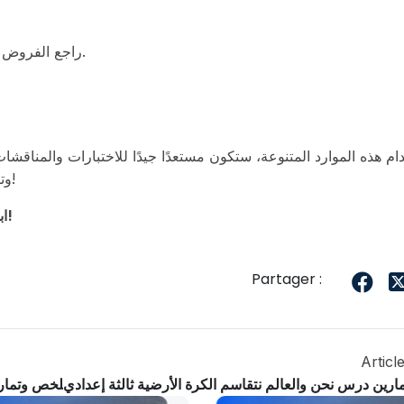
3) راجع الفروض والجذاذات لمعرفة نوع الأسئلة المتوقعة في الامتحانات.
ام هذه الموارد المتنوعة، ستكون مستعدًا جيدًا للاختبارات والمناقشا
وتقييمه. لمزيد من المراجعات والدروس، تابع موقعنا بانتظام!
ابدأ الآن بالمراجعة وحمّل الموارد بالضغط على الروابط أعلاه!
Partager :
Articl
رين درس نحن والعالم نتقاسم الكرة الأرضية ثالثة إعدادي
ملخص وتماري