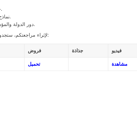
خلفية تاريخية عن تنوع الأديان في المغرب عبر العصور.
نماذج للتعايش والتسامح بين المسلمين واليهود والمسيحيين.
دور الدولة والمؤسسات الدينية في دعم الحوار وترسيخ القيم المشتركة.
لإثراء مراجعتكم، ستجدون في الرابط أسفله مجموعة متنوعة من الوثائق التعليمية:
فيديو
جذاذة
فروض
مشاهدة
تحميل