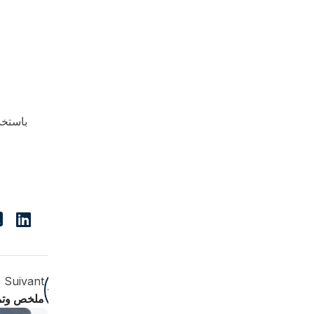
باستخد
e Suivant
ملخص وتما