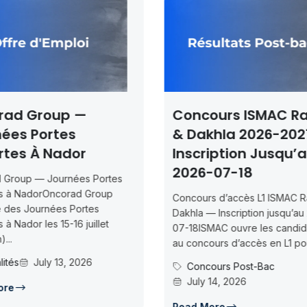
rad Group —
Concours ISMAC R
ées Portes
& Dakhla 2026-202
rtes À Nador
Inscription Jusqu’
2026-07-18
 Group — Journées Portes
s à NadorOncorad Group
Concours d’accès L1 ISMAC R
e des Journées Portes
Dakhla — Inscription jusqu’au
 à Nador les 15-16 juillet
07-18ISMAC ouvre les candid
...
au concours d’accès en L1 pou
lités
July 13, 2026
Concours Post-Bac
July 14, 2026
ore
Read More