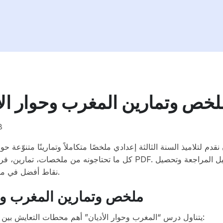
خص وتمارين المغرب وحوار الأدي
8
نقدم لتلاميذ السنة الثالثة إعدادي ملخصًا متكاملاً وتمارينًا متنوّع
كل ما تحتاجونه م PDF. هدفنا تسهيل المراجعة وتحصيل
نقاط أفضل في مادة الاجتماعيات (التاريخ، الجغرافيا والتربية على المواطنة).
ملخص وتمارين المغرب وحوار
يتناول درس “المغرب وحوار الأديان” أهم محطات التعايش بين مختلف الطوائف الدينية في تاريخ المغرب. يشمل الملخص: