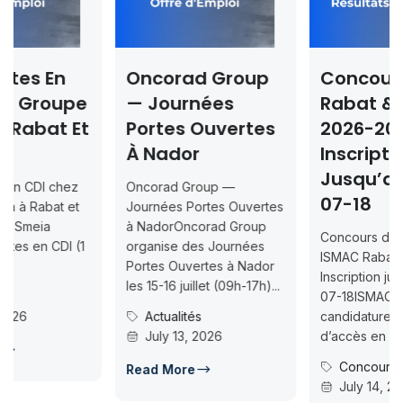
Oncorad Group
Concours ISMAC
pe
— Journées
Rabat & Dakhla
Et
Portes Ouvertes
2026-2027 —
À Nador
Inscription
Jusqu’au 2026-
z
Oncorad Group —
07-18
t
Journées Portes Ouvertes
à NadorOncorad Group
Concours d’accès L1
(1
organise des Journées
ISMAC Rabat & Dakhla —
Portes Ouvertes à Nador
Inscription jusqu’au 2026-
les 15-16 juillet (09h-17h)...
07-18ISMAC ouvre les
Actualités
candidatures au concours
July 13, 2026
d’accès en L1 pour...
Concours Post-Bac
Read More
July 14, 2026