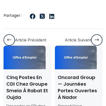
Partager :
Article Précédent
Article Suivant
Cinq Postes En
Oncorad Group
CDI Chez Groupe
— Journées
Smeia À Rabat Et
Portes Ouvertes
Oujda
À Nador
Cinq postes en CDI chez
Oncorad Group —