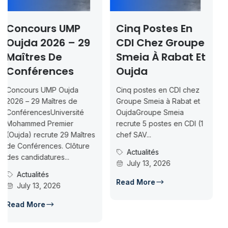
UMP
Cinq Postes En
Oncorad Gr
6 – 29
CDI Chez Groupe
— Journées
e
Smeia À Rabat Et
Portes Ouve
es
Oujda
À Nador
Oujda
Cinq postes en CDI chez
Oncorad Group —
es de
Groupe Smeia à Rabat et
Journées Portes O
ersité
OujdaGroupe Smeia
à NadorOncorad G
ier
recrute 5 postes en CDI (1
organise des Jour
29 Maîtres
chef SAV...
Portes Ouvertes à
 Clôture
les 15-16 juillet (09
Actualités
...
July 13, 2026
Actualités
July 13, 2026
Read More
Read More