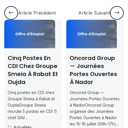
Article Précédent
Article Suivant
Cinq Postes En
Oncorad Group
CDI Chez Groupe
— Journées
Smeia À Rabat Et
Portes Ouvertes
Oujda
À Nador
Cinq postes en CDI chez
Oncorad Group —
Groupe Smeia à Rabat et
Journées Portes Ouvertes
OujdaGroupe Smeia
à NadorOncorad Group
recrute 5 postes en CDI (1
organise des Journées
chef SAV...
Portes Ouvertes à Nador
les 15-16 juillet (09h-17h)...
Actualités