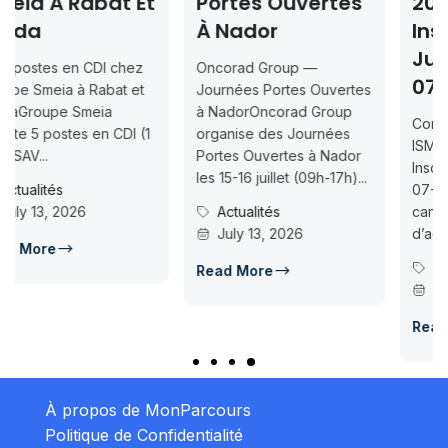
at Et
Portes Ouvertes
2026-2027 —
À Nador
Inscription
Jusqu’au 202
 chez
Oncorad Group —
07-18
at et
Journées Portes Ouvertes
a
à NadorOncorad Group
Concours d’accès L1
 CDI (1
organise des Journées
ISMAC Rabat & Dakhl
Portes Ouvertes à Nador
Inscription jusqu’au 2
les 15-16 juillet (09h-17h)...
07-18ISMAC ouvre le
Actualités
candidatures au conc
July 13, 2026
d’accès en L1 pour...
Concours Post-Ba
Read More
July 14, 2026
Read More
À propos de MonParcours
Politique de Confidentialité