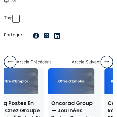
خدماتها.
Tag:
-
Partager :
Article Précédent
Article Suivant
En
Oncorad Group
Concours ISM
oupe
— Journées
Rabat & Dakh