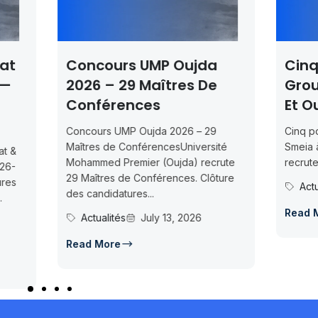
ours UMP Oujda
Cinq Postes En CD
 – 29 Maîtres De
Groupe Smeia À R
érences
Et Oujda
rs UMP Oujda 2026 – 29
Cinq postes en CDI chez Gr
 de ConférencesUniversité
Smeia à Rabat et OujdaGrou
ed Premier (Oujda) recrute
recrute 5 postes en CDI (1 ch
res de Conférences. Clôture
Actualités
July 13, 202
didatures...
Read More
alités
July 13, 2026
More