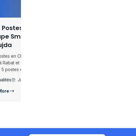
I Chez
abat
oupe
pe Smeia
ef SAV...
6