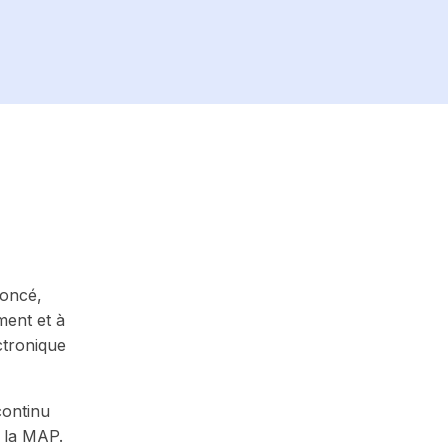
noncé,
ment et à
ctronique
continu
à la MAP.