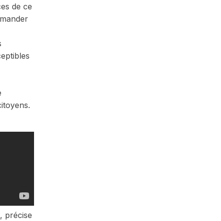
ces de ce
demander
s
eptibles
e
citoyens.
, précise