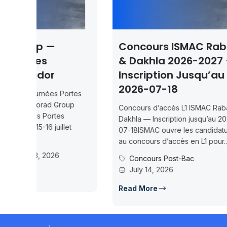
Concours ISMAC Rabat
Conc
& Dakhla 2026-2027 —
2026
Inscription Jusqu’au
Conf
2026-07-18
tes
Concou
p
Maîtres
Concours d’accès L1 ISMAC Rabat &
Mohamm
Dakhla — Inscription jusqu’au 2026-
29 Maît
07-18ISMAC ouvre les candidatures
des can
au concours d’accès en L1 pour...
Actu
Concours Post-Bac
July 14, 2026
Read 
Read More