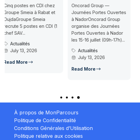
Jusqu’au 2026-
ez
Oncorad Group —
07-18
et
Journées Portes Ouvertes
à NadorOncorad Group
Concours d’accès L1
 (1
organise des Journées
ISMAC Rabat & Dakhla —
Portes Ouvertes à Nador
Inscription jusqu’au 2026
les 15-16 juillet (09h-17h)...
07-18ISMAC ouvre les
Actualités
candidatures au concour
July 13, 2026
d’accès en L1 pour...
Concours Post-Bac
Read More
July 14, 2026
Read More
À propos de MonParcours
Politique de Confidentialité
Conditions Générales d’Utilisation
Politique relative aux cookies