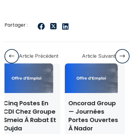
Partager :
Article Précédent
Article Suivant
Oncorad Group
Concours ISMAC
pe
— Journées
Rabat & Dakhla
 Et
Portes Ouvertes
2026-2027 —
À Nador
Inscription