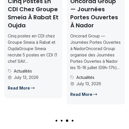
Cinq Postes En
Oncorad Group
CDI Chez Groupe
— Journées
Smeia À Rabat Et
Portes Ouvertes
Oujda
À Nador
Cinq postes en CDI chez
Oncorad Group —
Groupe Smeia à Rabat et
Journées Portes Ouvertes
OujdaGroupe Smeia
à NadorOncorad Group
recrute 5 postes en CDI (1
organise des Journées
chef SAV...
Portes Ouvertes à Nador
les 15-16 juillet (09h-17h)...
Actualités
July 13, 2026
Actualités
July 13, 2026
Read More
Read More