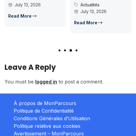
ly 13, 2026
Actualités
candida
July 13, 2026
d’accès 
 More
Conc
Read More
July
Read M
Leave A Reply
You must be
logged in
to post a comment.
À propos de MonParcours
Politique de Confidentialité
Conditions Générales d’Utilisation
Politique relative aux cookies
Avertissement – MonParcours