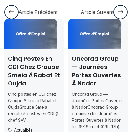
Article Précédent
Article Suivant
q Postes En
Oncorad Group
Conc
 Chez Groupe
— Journées
Raba
ia À Rabat Et
Portes Ouvertes
2026
jda
À Nador
Inscr
Jusq
postes en CDI chez
Oncorad Group —
07-1
e Smeia à Rabat et
Journées Portes Ouvertes
aGroupe Smeia
à NadorOncorad Group
Concour
te 5 postes en CDI (1
organise des Journées
ISMAC 
SAV...
Portes Ouvertes à Nador
Inscrip
les 15-16 juillet (09h-17h)...
tualités
07-18IS