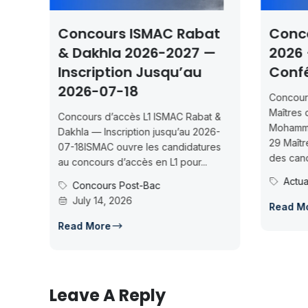
 Rabat
Concours UMP Oujda
2027 —
2026 – 29 Maîtres De
u’au
Conférences
Concours UMP Oujda 2026 – 29
Maîtres de ConférencesUniversité
C Rabat &
Mohammed Premier (Oujda) recrute
u’au 2026-
29 Maîtres de Conférences. Clôture
didatures
des candidatures...
pour...
Actualités
July 13, 2026
Read More
Leave A Reply