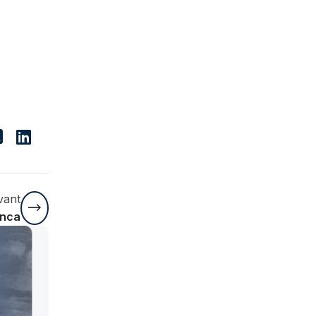
vant
anca