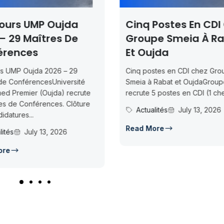
Cinq Postes En CDI Chez
Oncorad Gro
Groupe Smeia À Rabat
Journées Port
Et Oujda
Ouvertes À N
Cinq postes en CDI chez Groupe
Oncorad Group — Jou
Smeia à Rabat et OujdaGroupe Smeia
Ouvertes à NadorOnc
recrute 5 postes en CDI (1 chef SAV...
organise des Journée
Ouvertes à Nador les 15
Actualités
July 13, 2026
(09h-17h)...
Read More
Actualités
July 1
Read More