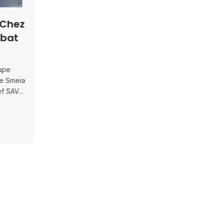
up —
Concours ISMAC Rabat
es
& Dakhla 2026-2027 —
ador
Inscription Jusqu’au
2026-07-18
rnées Portes
orad Group
Concours d’accès L1 ISMAC Rabat &
s Portes
Dakhla — Inscription jusqu’au 2026-
-16 juillet
07-18ISMAC ouvre les candidatures
au concours d’accès en L1 pour...
3, 2026
Concours Post-Bac
July 14, 2026
Read More