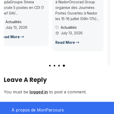
à NadorOncorad Group
Concours d’accès L1
organise des Journées
ISMAC Rabat & Dakhla —
Portes Ouvertes à Nador
Inscription jusqu’au 2026-
les 15-16 juillet (09h-17h)...
07-18ISMAC ouvre les
Actualités
candidatures au concours
July 13, 2026
d’accès en L1 pour...
Concours Post-Bac
Read More
July 14, 2026
Read More
Leave A Reply
You must be
logged in
to post a comment.
À propos de MonParcours