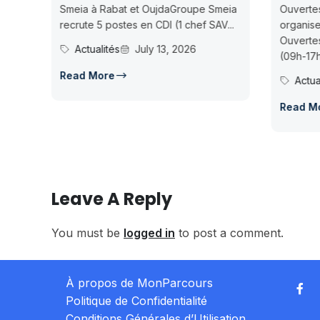
daGroupe Smeia
Ouvertes à NadorOncorad Group
I (1 chef SAV...
organise des Journées Portes
Ouvertes à Nador les 15-16 juillet
3, 2026
(09h-17h)...
Actualités
July 13, 2026
Read More
Leave A Reply
You must be
logged in
to post a comment.
À propos de MonParcours
Politique de Confidentialité
Conditions Générales d’Utilisation