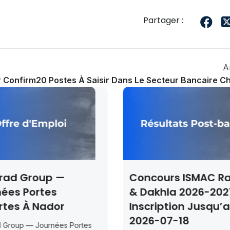
Partager :
A
r Confirmés
20 Postes À Saisir Dans Le Secteur Bancaire C
Concours ISMAC Rabat
Concours U
& Dakhla 2026-2027 —
2026 – 29 M
Inscription Jusqu’au
Conférenc
2026-07-18
Concours UMP Ou