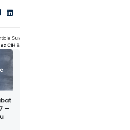
rticle Suivant
hez CIH Bank
MP Oujda
Cinq Postes En CDI Chez
aîtres De
Groupe Smeia À Rabat
es
Et Oujda
jda 2026 – 29
Cinq postes en CDI chez Groupe