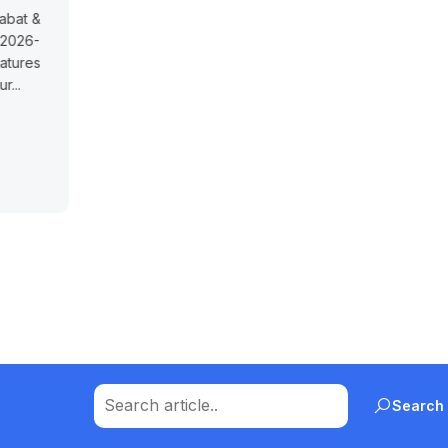
rencesUniversité
Smeia à Rabat et OujdaGroupe Smeia
 (Oujda) recrute
recrute 5 postes en CDI (1 chef SAV...
férences. Clôture
Actualités
July 13, 2026
.
Read More
ly 13, 2026
Search