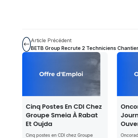
Article Précédent
BETB Group Recrute 2 Techniciens Chantie
n CDI Chez
Oncorad Group —
 À Rabat
Journées Portes
Ouvertes À Nador
hez Groupe
Oncorad Group — Journées Portes