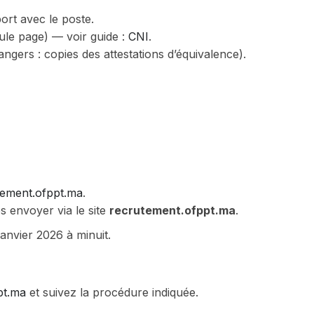
ort avec le poste.
ule page) — voir guide :
CNI
.
gers : copies des attestations d’équivalence).
tement.ofppt.ma
.
 envoyer via le site
recrutement.ofppt.ma
.
anvier 2026 à minuit.
pt.ma
et suivez la procédure indiquée.