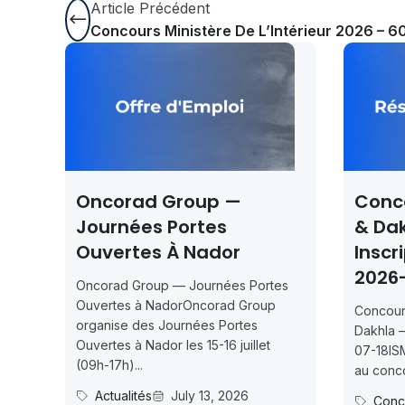
Article Précédent
Concours Ministère De L’Intérieur 2026 – 6
d Group —
Concours ISMAC Rab
s Portes
& Dakhla 2026-2027 
s À Nador
Inscription Jusqu’au
2026-07-18
up — Journées Portes
NadorOncorad Group
Concours d’accès L1 ISMAC Rabat
s Journées Portes
Dakhla — Inscription jusqu’au 202
dor les 15-16 juillet
07-18ISMAC ouvre les candidatur
au concours d’accès en L1 pour...
s
July 13, 2026
Concours Post-Bac