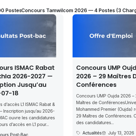
00 Postes
Concours Tamwilcom 2026 — 4 Postes (3 Chargé
at
Concours UMP Oujda
Cinq 
—
2026 – 29 Maîtres De
Grou
Conférences
Et Ou
Concours UMP Oujda 2026 – 29
Cinq po
Maîtres de ConférencesUniversité
Smeia à
 &
Mohammed Premier (Oujda) recrute
recrute 
6-
29 Maîtres de Conférences. Clôture
es
Actua
des candidatures...
Read M
Actualités
July 13, 2026