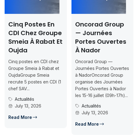
s En
Oncorad Group
Concours I
Groupe
— Journées
Rabat & Da
abat Et
Portes Ouvertes
2026-2027 
À Nador
Inscription
Jusqu’au 2
CDI chez
Oncorad Group —
07-18
Rabat et
Journées Portes Ouvertes
eia
à NadorOncorad Group
Concours d’accès 
 en CDI (1
organise des Journées
ISMAC Rabat & Da
Portes Ouvertes à Nador
Inscription jusqu’a
les 15-16 juillet (09h-17h)...
07-18ISMAC ouvre
Actualités
candidatures au c
July 13, 2026
d’accès en L1 pour..
Concours Post
Read More
July 14, 2026