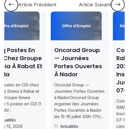
Article Précédent
Article Suivant
Oncorad Group
Concours ISMAC
— Journées
Rabat & Dakhla
Portes Ouvertes
2026-2027 —
À Nador
Inscription
Jusqu’au 2026-
Oncorad Group —
07-18
Journées Portes Ouvertes
à NadorOncorad Group
Concours d’accès L1
organise des Journées
ISMAC Rabat & Dakhla —
Portes Ouvertes à Nador
Inscription jusqu’au 2026-
les 15-16 juillet (09h-17h)...
07-18ISMAC ouvre les
Actualités
candidatures au concours