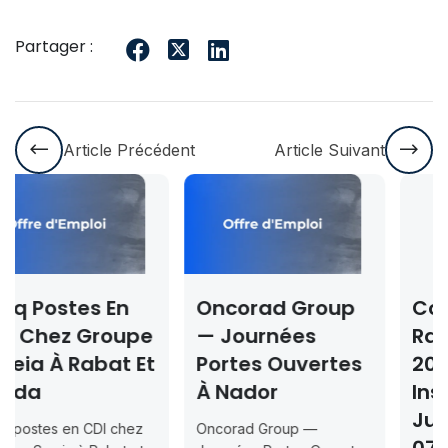
Partager :
Article Précédent
Article Suivant
Oncorad Group
Concours ISMAC
— Journées
Rabat & Dakhla
t
Portes Ouvertes
2026-2027 —
À Nador
Inscription
Jusqu’au 2026-
Oncorad Group —