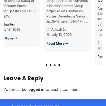
07-18
Journées Portes Ouvertes
à NadorOncorad Group
Concours d’accès L1
organise des Journées
ISMAC Rabat & Dakhla —
Portes Ouvertes à Nador
Inscription jusqu’au 2026-
les 15-16 juillet (09h-17h)...
07-18ISMAC ouvre les
Actualités
candidatures au concours
July 13, 2026
d’accès en L1 pour...
Concours Post-Bac
Read More
July 14, 2026
Read More
Leave A Reply
You must be
logged in
to post a comment.