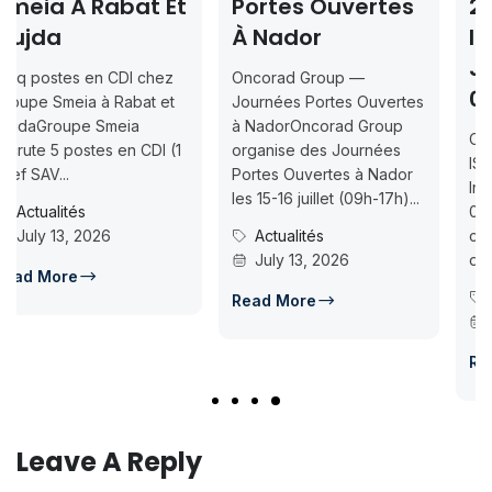
t
Portes Ouvertes
2026-2027 —
À Nador
Inscription
Jusqu’au 2026-
Oncorad Group —
07-18
Journées Portes Ouvertes
à NadorOncorad Group
Concours d’accès L1
organise des Journées
ISMAC Rabat & Dakhla —
Portes Ouvertes à Nador
Inscription jusqu’au 2026-
les 15-16 juillet (09h-17h)...
07-18ISMAC ouvre les
Actualités
candidatures au concours
July 13, 2026
d’accès en L1 pour...
Concours Post-Bac
Read More
July 14, 2026
Read More
Leave A Reply