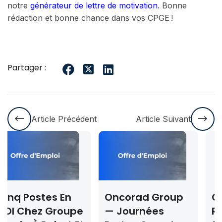
notre
générateur de lettre de motivation
. Bonne
rédaction et bonne chance dans vos CPGE !
Partager :
Article Précédent
Article Suivant
Oncorad Group
Concours ISMAC
e
— Journées
Rabat & Dakhla