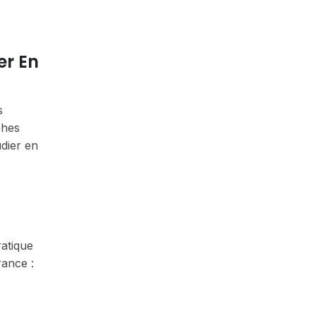
er En
s
phes
udier en
atique
rance :