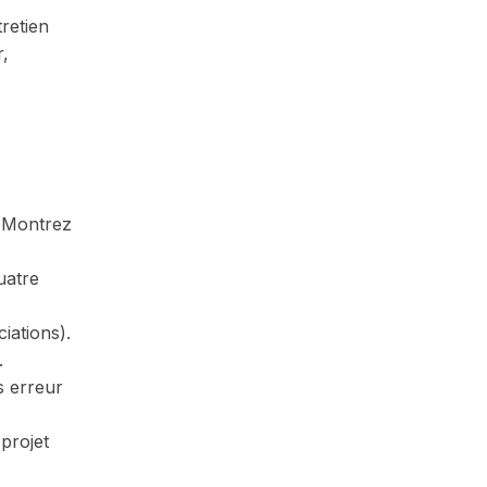
retien
r,
. Montrez
uatre
iations).
.
s erreur
projet