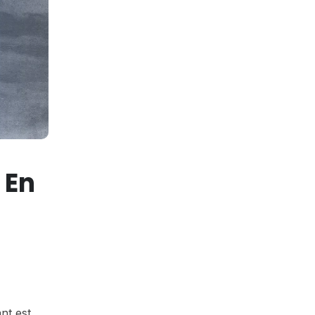
 En
nt est