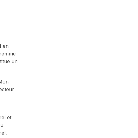
1 en
ogramme
titue un
 Mon
ecteur
el et
du
el.