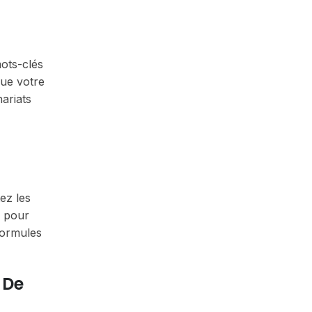
mots-clés
que votre
ariats
tez les
e pour
formules
 De