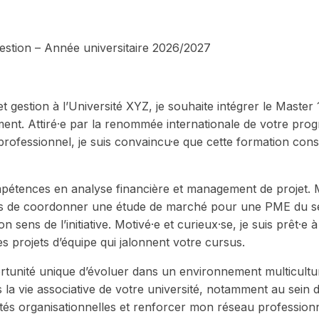
estion – Année universitaire 2026/2027
t gestion à l’Université XYZ, je souhaite intégrer le Master 
ment. Attiré·e par la renommée internationale de votre pr
professionnel, je suis convaincu·e que cette formation cons
ompétences en analyse financière et management de projet.
mis de coordonner une étude de marché pour une PME du s
sens de l’initiative. Motivé·e et curieux·se, je suis prêt·e à
es projets d’équipe qui jalonnent votre cursus.
tunité unique d’évoluer dans un environnement multicultur
la vie associative de votre université, notamment au sein 
és organisationnelles et renforcer mon réseau professionn