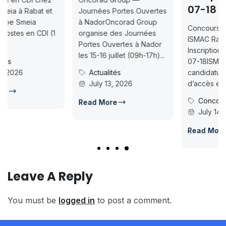
07-18
Journées Portes Ouvertes
à NadorOncorad Group
Concours d’accès L1
organise des Journées
ISMAC Rabat & Dakhla —
Portes Ouvertes à Nador
Inscription jusqu’au 2026-
les 15-16 juillet (09h-17h)...
07-18ISMAC ouvre les
Actualités
candidatures au concours
July 13, 2026
d’accès en L1 pour...
Concours Post-Bac
Read More
July 14, 2026
Read More
Leave A Reply
You must be
logged in
to post a comment.