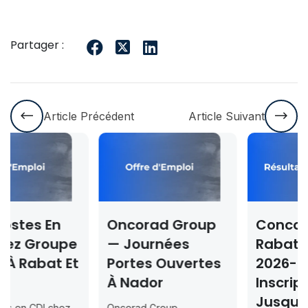
Partager :
Article Précédent
Article Suivant
Oncorad Group
Concours ISMAC
— Journées
Rabat & Dakhla
Portes Ouvertes
2026-2027 —
À Nador
Inscription
Jusqu’au 2026-
Oncorad Group —