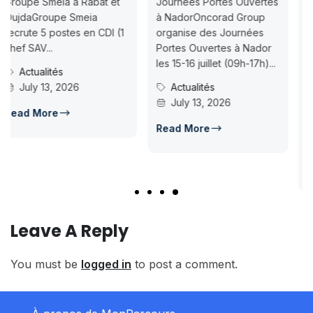
07-18
Journées Portes Ouvertes
à NadorOncorad Group
Concours d’accès L1
1
organise des Journées
ISMAC Rabat & Dakhla —
Portes Ouvertes à Nador
Inscription jusqu’au 2026-
les 15-16 juillet (09h-17h)...
07-18ISMAC ouvre les
Actualités
candidatures au concours
July 13, 2026
d’accès en L1 pour...
Concours Post-Bac
Read More
July 14, 2026
Read More
Leave A Reply
You must be
logged in
to post a comment.