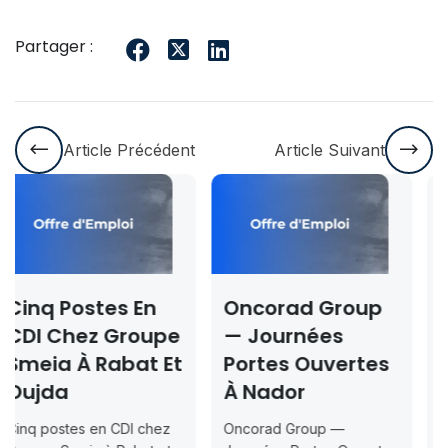
Partager :
Article Précédent
Article Suivant
Oncorad Group
Concours ISMAC
e
— Journées
Rabat & Dakhla
t
Portes Ouvertes
2026-2027 —
À Nador
Inscription
Jusqu’au 2026-
Oncorad Group —