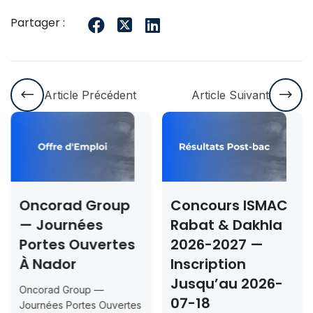
Partager :
Article Précédent
Article Suivant
ncorad Group
Concours ISMAC
Co
 Journées
Rabat & Dakhla
Ouj
ortes Ouvertes
2026-2027 —
Maî
 Nador
Inscription
Co
Jusqu’au 2026-
corad Group —
Conc
07-18
urnées Portes Ouvertes
2026 