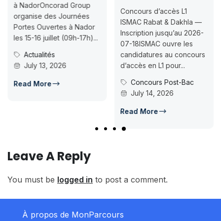
NadorOncorad Group
Conf
Concours d’accès L1
ganise des Journées
Moha
ISMAC Rabat & Dakhla —
rtes Ouvertes à Nador
(Oujd
Inscription jusqu’au 2026-
 15-16 juillet (09h-17h)...
de Co
07-18ISMAC ouvre les
des c
Actualités
candidatures au concours
July 13, 2026
d’accès en L1 pour...
Ac
Ju
Concours Post-Bac
ad More
July 14, 2026
Read
Read More
Leave A Reply
You must be
logged in
to post a comment.
À propos de MonParcours