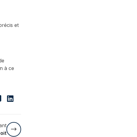
précis et
de
on à ce
ant
oit