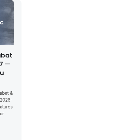
 UMP Oujda
Cinq Postes En CDI Che
 Maîtres De
Groupe Smeia À Rabat
ces
Et Oujda
Oujda 2026 – 29
Cinq postes en CDI chez Groupe
nférencesUniversité
Smeia à Rabat et OujdaGroupe Sme
ier (Oujda) recrute
recrute 5 postes en CDI (1 chef SAV..
Conférences. Clôture
Actualités
July 13, 2026
s...
Read More
July 13, 2026