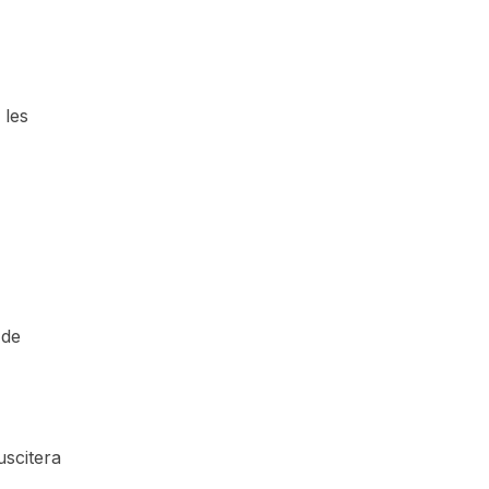
 les
 de
uscitera