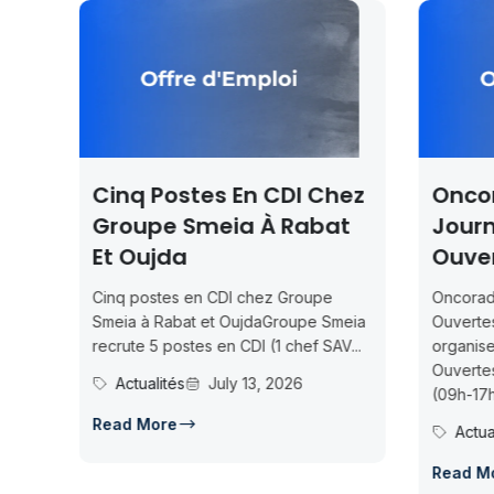
 En CDI Chez
Oncorad Group —
ia À Rabat
Journées Portes
Ouvertes À Nador
I chez Groupe
Oncorad Group — Journées Portes
OujdaGroupe Smeia
Ouvertes à NadorOncorad Group
 CDI (1 chef SAV...
organise des Journées Portes
Ouvertes à Nador les 15-16 juillet
y 13, 2026
(09h-17h)...
Actualités
July 13, 2026
Read More