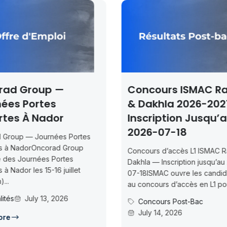
Concours ISMAC Rabat
Concours
& Dakhla 2026-2027 —
2026 – 29
Inscription Jusqu’au
Conféren
2026-07-18
Concours UMP 
Maîtres de Co
Concours d’accès L1 ISMAC Rabat &
Mohammed Prem
Dakhla — Inscription jusqu’au 2026-
29 Maîtres de 
07-18ISMAC ouvre les candidatures
des candidature
au concours d’accès en L1 pour...
Actualités
Concours Post-Bac
July 14, 2026
Read More