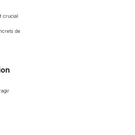
t crucial
ncrets de
ion
ragir