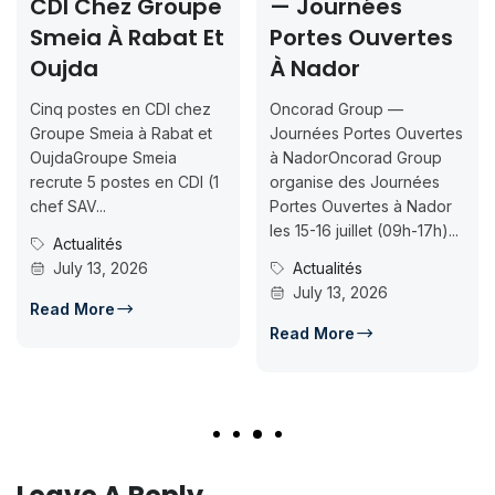
hez Groupe
— Journées
Rabat 
 À Rabat Et
Portes Ouvertes
2026-2
a
À Nador
Inscrip
Jusqu’
tes en CDI chez
Oncorad Group —
07-18
meia à Rabat et
Journées Portes Ouvertes
oupe Smeia
à NadorOncorad Group
Concours d
 postes en CDI (1
organise des Journées
ISMAC Raba
..
Portes Ouvertes à Nador
Inscription
les 15-16 juillet (09h-17h)...
ités
07-18ISMAC
3, 2026
Actualités
candidatur
July 13, 2026
d’accès en L
re
Concour
Read More
July 14,
Read Mor