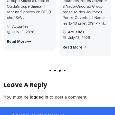
07-18
 Smeia à Rabat et
Journées Portes Ouvertes
Groupe Smeia
à NadorOncorad Group
Concours
e 5 postes en CDI (1
organise des Journées
ISMAC Ra
V...
Portes Ouvertes à Nador
Inscripti
les 15-16 juillet (09h-17h)...
ualités
07-18ISM
y 13, 2026
Actualités
candidat
July 13, 2026
d’accès e
More
Conco
Read More
July 
Read Mo
Leave A Reply
You must be
logged in
to post a comment.