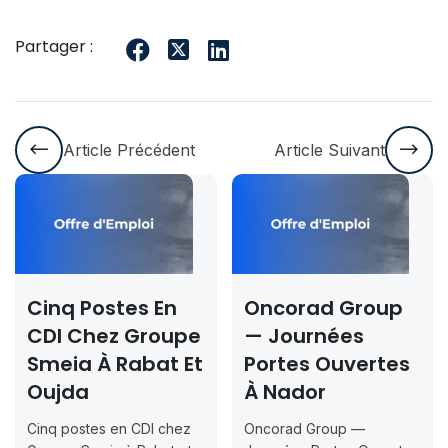
Partager :
Article Précédent
Article Suivant
 Postes En
Oncorad Group
Conco
 Chez Groupe
— Journées
Rabat
a À Rabat Et
Portes Ouvertes
2026
da
À Nador
Inscri
Jusqu
ostes en CDI chez
Oncorad Group —