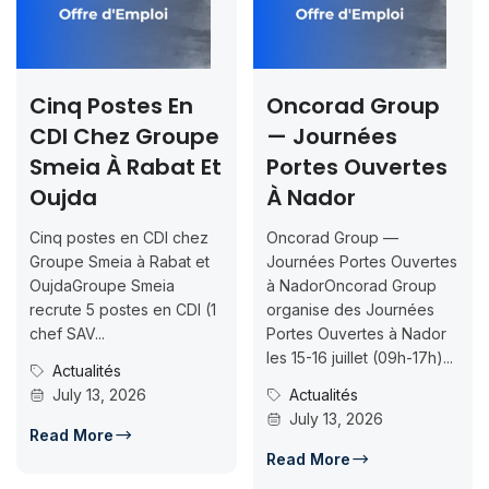
 Postes En
Oncorad Group
Conco
 Chez Groupe
— Journées
Rabat
a À Rabat Et
Portes Ouvertes
2026
da
À Nador
Inscri
Jusqu
ostes en CDI chez
Oncorad Group —
07-18
 Smeia à Rabat et
Journées Portes Ouvertes
Groupe Smeia
à NadorOncorad Group
Concours
e 5 postes en CDI (1
organise des Journées
ISMAC Ra
V...
Portes Ouvertes à Nador
Inscripti
les 15-16 juillet (09h-17h)...
ualités
07-18ISM
y 13, 2026
Actualités
candidat
July 13, 2026
d’accès e
More
Conco
Read More
July 