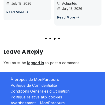
y 13, 2026
Actualités
candidat
July 13, 2026
d’accès e
More
Conco
Read More
July 
Read Mo
Leave A Reply
You must be
logged in
to post a comment.
À propos de MonParcours
Politique de Confidentialité
Conditions Générales d’Utilisation
Politique relative aux cookies
Avertissement – MonParcours