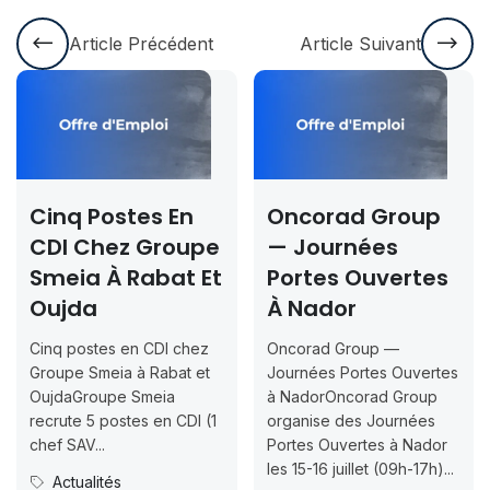
Article Précédent
Article Suivant
 Postes En
Oncorad Group
Conco
 Chez Groupe
— Journées
Rabat
a À Rabat Et
Portes Ouvertes
2026
da
À Nador
Inscri
Jusqu
ostes en CDI chez
Oncorad Group —
07-18
 Smeia à Rabat et
Journées Portes Ouvertes
Groupe Smeia
à NadorOncorad Group
Concours
e 5 postes en CDI (1
organise des Journées
ISMAC Ra
V...
Portes Ouvertes à Nador
Inscripti
les 15-16 juillet (09h-17h)...
ualités
07-18ISM