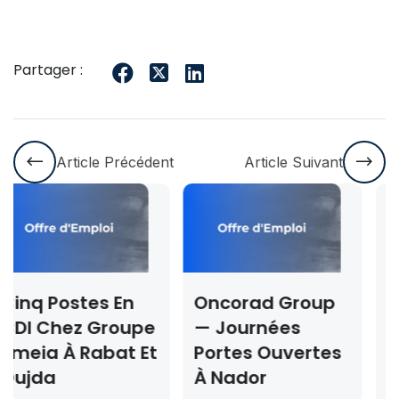
Partager :
Article Précédent
Article Suivant
Oncorad Group
Concours ISMAC
e
— Journées
Rabat & Dakhla
t
Portes Ouvertes
2026-2027 —
À Nador
Inscription