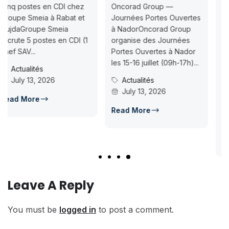
Jusqu’au 2026-
Oncorad Group —
07-18
Journées Portes Ouvertes
à NadorOncorad Group
Concours d’accès L1
1
organise des Journées
ISMAC Rabat & Dakhla —
Portes Ouvertes à Nador
Inscription jusqu’au 2026-
les 15-16 juillet (09h-17h)...
07-18ISMAC ouvre les
Actualités
candidatures au concours
July 13, 2026
d’accès en L1 pour...
Concours Post-Bac
Read More
July 14, 2026
Read More
Leave A Reply
You must be
logged in
to post a comment.