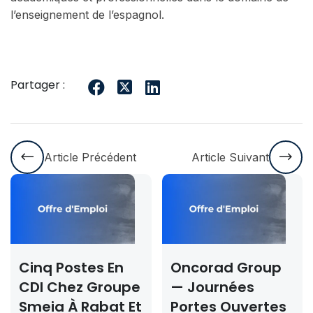
l’enseignement de l’espagnol.
Partager :
Article Précédent
Article Suivant
Cinq Postes En
Oncorad Group
C
CDI Chez Groupe
— Journées
R
Smeia À Rabat Et
Portes Ouvertes
2