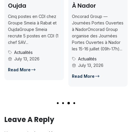
Oujda
À Nador
In
J
Cinq postes en CDI chez
Oncorad Group —
0
Groupe Smeia à Rabat et
Journées Portes Ouvertes
OujdaGroupe Smeia
à NadorOncorad Group
Co
recrute 5 postes en CDI (1
organise des Journées
IS
chef SAV...
Portes Ouvertes à Nador
Ins
les 15-16 juillet (09h-17h)...
Actualités
07
July 13, 2026
Actualités
ca
July 13, 2026
d’a
Read More
Read More
Re
Leave A Reply