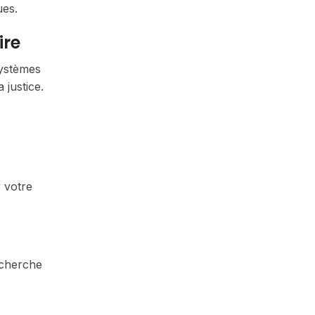
ues.
ire
systèmes
 justice.
r votre
echerche