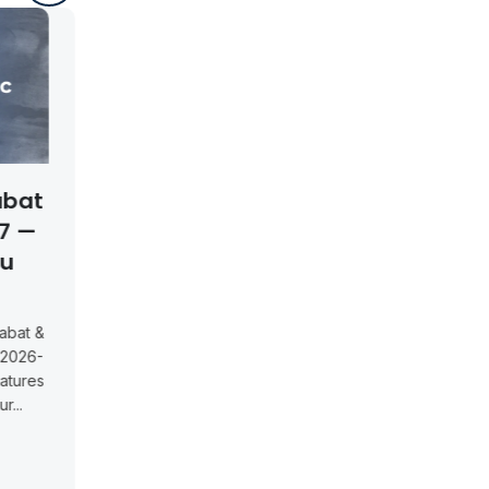
rs UMP Oujda
Cinq Postes En CDI C
29 Maîtres De
Groupe Smeia À Rab
ences
Et Oujda
UMP Oujda 2026 – 29
Cinq postes en CDI chez Group
 ConférencesUniversité
Smeia à Rabat et OujdaGroupe 
remier (Oujda) recrute
recrute 5 postes en CDI (1 chef S
 de Conférences. Clôture
Actualités
July 13, 2026
tures...
Read More
és
July 13, 2026
e