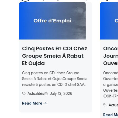
es En CDI Chez
Oncorad Group —
meia À Rabat
Journées Portes
Ouvertes À Nador
 CDI chez Groupe
Oncorad Group — Journées Portes
et OujdaGroupe Smeia
Ouvertes à NadorOncorad Group
s en CDI (1 chef SAV...
organise des Journées Portes
Ouvertes à Nador les 15-16 juillet
July 13, 2026
(09h-17h)...
Actualités
July 13, 2026
Read More