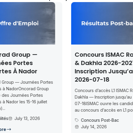
Concours ISMAC Rabat
Concou
& Dakhla 2026-2027 —
2026 – 
Inscription Jusqu’au
Confér
2026-07-18
Concours 
Maîtres de
Concours d’accès L1 ISMAC Rabat &
Mohammed P
Dakhla — Inscription jusqu’au 2026-
29 Maîtres
07-18ISMAC ouvre les candidatures
des candida
au concours d’accès en L1 pour...
Actualit
Concours Post-Bac
July 14, 2026
Read Mor