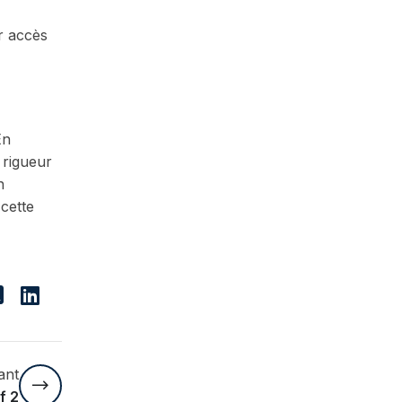
r accès
En
 rigueur
n
cette
ant
f 2