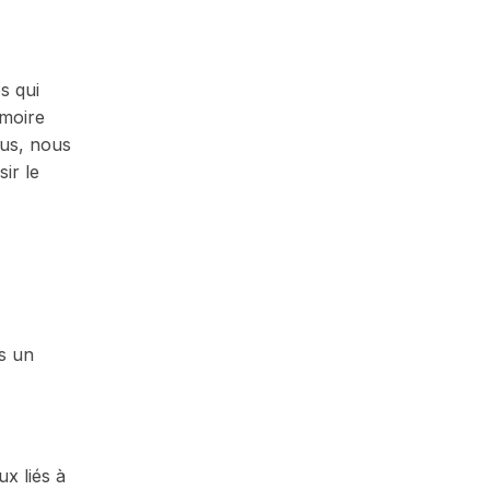
s qui
émoire
sus, nous
ir le
ns un
x liés à