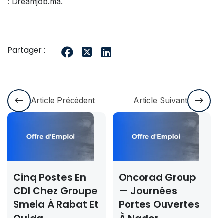
:
Dreamjob.ma
.
Partager :
Article Précédent
Article Suivant
tes En
Oncorad Group
Concours
z Groupe
— Journées
Rabat & D
Rabat Et
Portes Ouvertes
2026-202