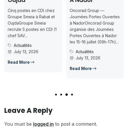
À Nador
Inscriptio
Jusqu’au 
en CDI chez
Oncorad Group —
07-18
 à Rabat et
Journées Portes Ouvertes
 Smeia
à NadorOncorad Group
Concours d’acc
tes en CDI (1
organise des Journées
ISMAC Rabat & 
Portes Ouvertes à Nador
Inscription jusq
les 15-16 juillet (09h-17h)...
07-18ISMAC ouv
026
Actualités
candidatures a
July 13, 2026
d’accès en L1 pou
Concours Po
Read More
July 14, 202
Read More
Leave A Reply
You must be
logged in
to post a comment.