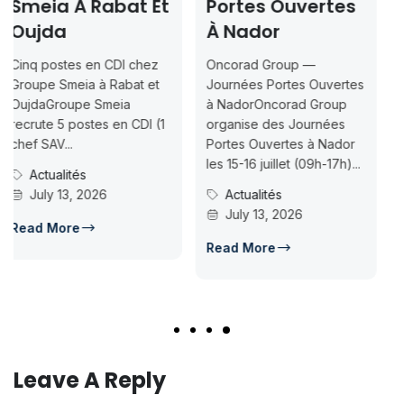
Et
Portes Ouvertes
2026-2027 —
À Nador
Inscription
Jusqu’au 2026-
Oncorad Group —
07-18
t
Journées Portes Ouvertes
à NadorOncorad Group
Concours d’accès L1
1
organise des Journées
ISMAC Rabat & Dakhla —
Portes Ouvertes à Nador
Inscription jusqu’au 2026-
les 15-16 juillet (09h-17h)...
07-18ISMAC ouvre les
Actualités
candidatures au concours
July 13, 2026
d’accès en L1 pour...
Concours Post-Bac
Read More
July 14, 2026
Read More
Leave A Reply