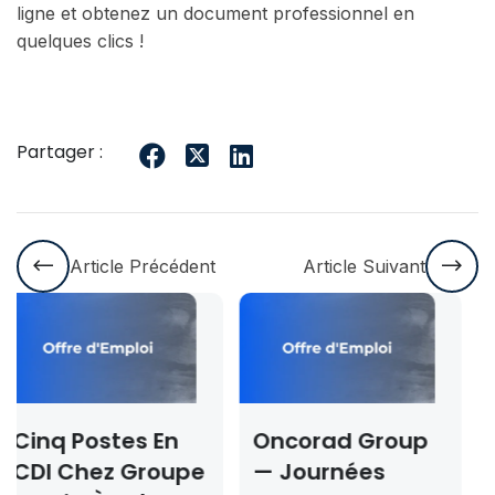
ligne et obtenez un document professionnel en
quelques clics !
Partager :
Article Précédent
Article Suivant
Oncorad Group
Concours ISMAC
e
— Journées
Rabat & Dakhla