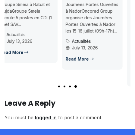
07-18
 et
Journées Portes Ouvertes
à NadorOncorad Group
Concours d’accès L1
I (1
organise des Journées
ISMAC Rabat & Dakhla —
Portes Ouvertes à Nador
Inscription jusqu’au 2026
les 15-16 juillet (09h-17h)...
07-18ISMAC ouvre les
Actualités
candidatures au concour
July 13, 2026
d’accès en L1 pour...
Concours Post-Bac
Read More
July 14, 2026
Read More
Leave A Reply
You must be
logged in
to post a comment.