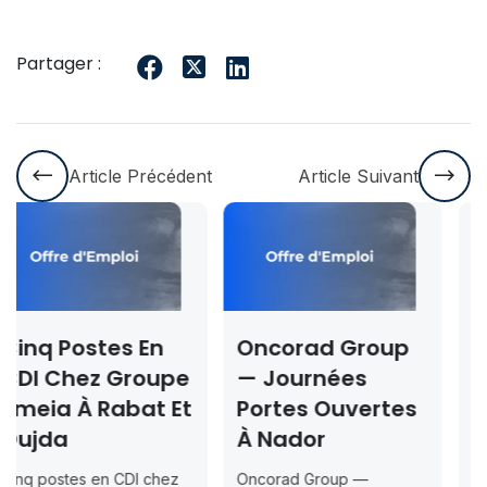
Partager :
Article Précédent
Article Suivant
Oncorad Group
Concours ISMA
upe
— Journées
Rabat & Dakhla
 Et
Portes Ouvertes
2026-2027 —
À Nador
Inscription
Jusqu’au 2026-
ez
Oncorad Group —