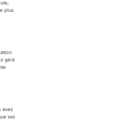
oute,
e plus
sation
ez géré
nte
s avez
que ses