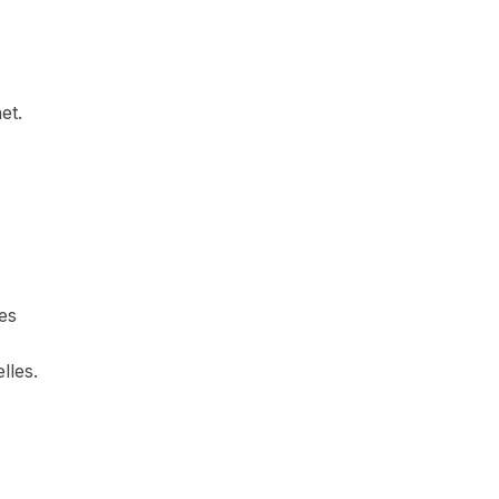
et.
des
lles.