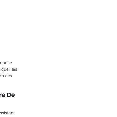
la pose
iquer les
ion des
re De
ssistant