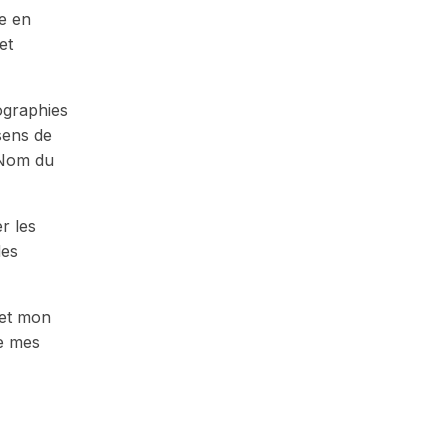
re en
et
ographies
sens de
 [Nom du
r les
des
 et mon
de mes