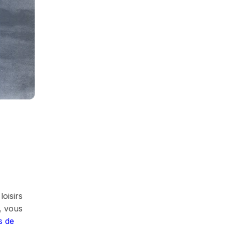
oisirs
, vous
s de