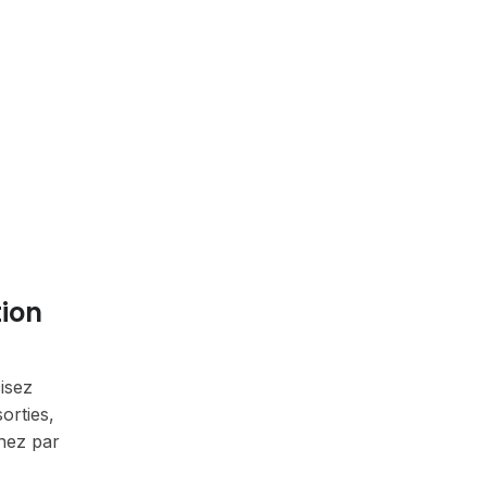
tion
cisez
orties,
inez par