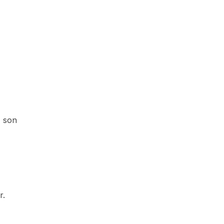
, son
r.