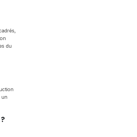
cadrés,
ion
es du
uction
à un
 ?