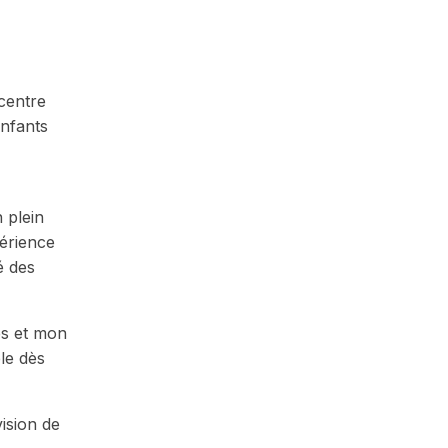
 centre
enfants
 plein
périence
é des
és et mon
le dès
ision de