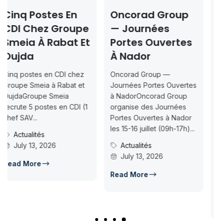
Oncorad Group
Concours ISMAC
e
— Journées
Rabat & Dakhla
t
Portes Ouvertes
2026-2027 —
À Nador
Inscription
Jusqu’au 2026-
Oncorad Group —
07-18
Journées Portes Ouvertes
à NadorOncorad Group
Concours d’accès L1
1
organise des Journées
ISMAC Rabat & Dakhla —
Portes Ouvertes à Nador
Inscription jusqu’au 2026-
les 15-16 juillet (09h-17h)...
07-18ISMAC ouvre les
Actualités
candidatures au concours
July 13, 2026
d’accès en L1 pour...
Concours Post-Bac
Read More
July 14, 2026
Read More