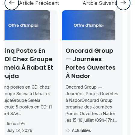
Article Précédent
Article Suivant
Oncorad Group
Concours ISMAC
e
— Journées
Rabat & Dakhla
t
Portes Ouvertes
2026-2027 —
À Nador
Inscription
Jusqu’au 2026-
Oncorad Group —
07-18
Journées Portes Ouvertes
à NadorOncorad Group
Concours d’accès L1
1
organise des Journées
ISMAC Rabat & Dakhla —
Portes Ouvertes à Nador
Inscription jusqu’au 2026-
les 15-16 juillet (09h-17h)...
07-18ISMAC ouvre les
Actualités
candidatures au concours