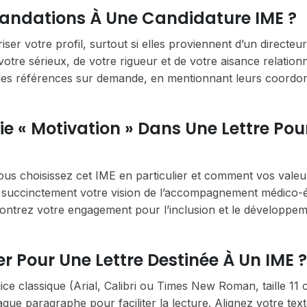
mandations À Une Candidature IME ?
er votre profil, surtout si elles proviennent d’un directeu
tre sérieux, de votre rigueur et de votre aisance relationne
es références sur demande, en mentionnant leurs coordo
e « Motivation » Dans Une Lettre Pou
vous choisissez cet IME en particulier et comment vos valeu
ez succinctement votre vision de l’accompagnement médico-é
 Montrez votre engagement pour l’inclusion et le développe
ier Pour Une Lettre Destinée À Un IME ?
ce classique (Arial, Calibri ou Times New Roman, taille 11 
que paragraphe pour faciliter la lecture. Alignez votre text