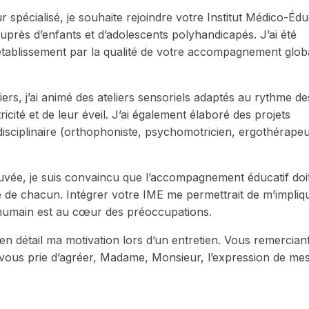
pécialisé, je souhaite rejoindre votre Institut Médico-Édu
ès d’enfants et d’adolescents polyhandicapés. J’ai été
e établissement par la qualité de votre accompagnement glob
rs, j’ai animé des ateliers sensoriels adaptés au rythme de
ricité et de leur éveil. J’ai également élaboré des projets
disciplinaire (orthophoniste, psychomotricien, ergothérapeu
uvée, je suis convaincu que l’accompagnement éducatif doi
me de chacun. Intégrer votre IME me permettrait de m’impliq
’humain est au cœur des préoccupations.
n détail ma motivation lors d’un entretien. Vous remercian
e vous prie d’agréer, Madame, Monsieur, l’expression de me