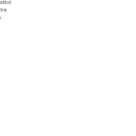
titut
tre
s