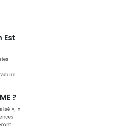
 Est
ètes
raduire
IME ?
lisé », «
tences
eront