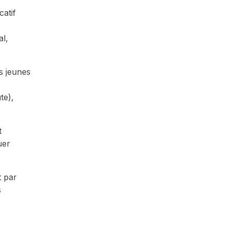
catif
al,
s jeunes
te),
t
uer
t par
s