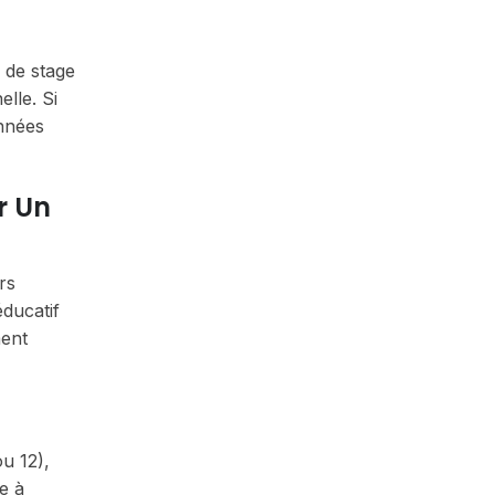
r de stage
lle. Si
nnées
r Un
rs
ducatif
ment
ou 12),
e à