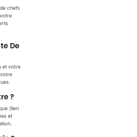
 de chefs
 votre
erts
ste De
 et votre
 votre
gues.
re ?
que (lien
ées et
ation.