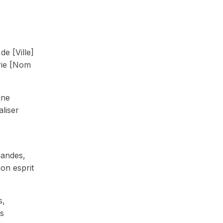
de [Ville]
erie [Nom
une
aliser
mandes,
on esprit
s,
us