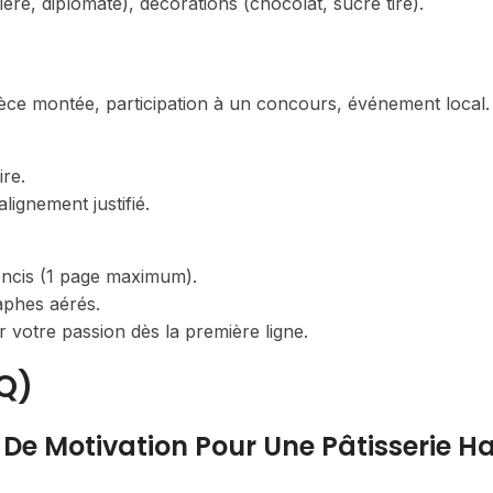
sière, diplomate), décorations (chocolat, sucre tiré).
ièce montée, participation à un concours, événement local.
re.
alignement justifié.
oncis (1 page maximum).
aphes aérés.
r votre passion dès la première ligne.
Q)
De Motivation Pour Une Pâtisserie H