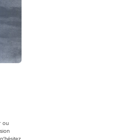
r ou
ssion
n’hésitez