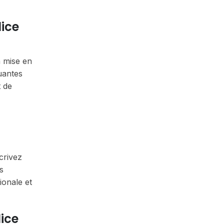
lice
a mise en
uantes
t de
crivez
s
ionale et
lice