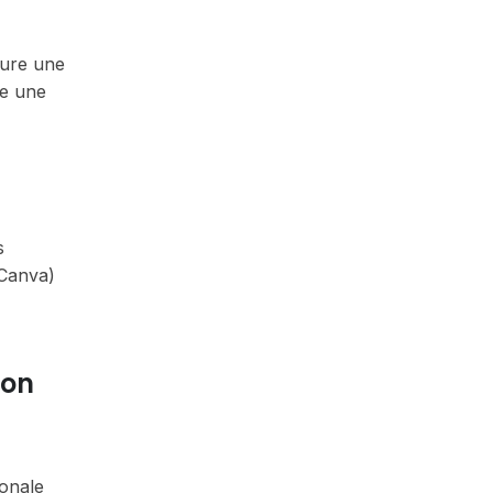
sure une
re une
s
 Canva)
ion
onale