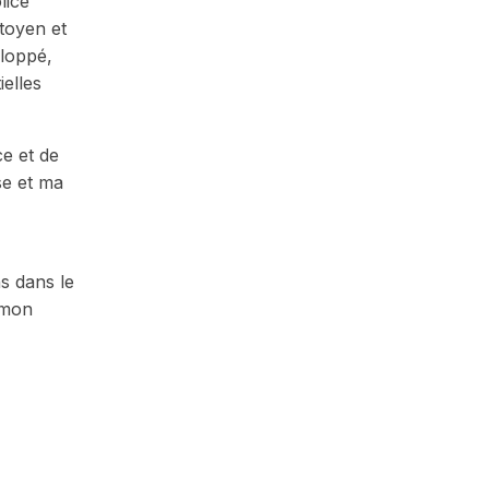
lice
itoyen et
eloppé,
ielles
ce et de
se et ma
ns dans le
 mon