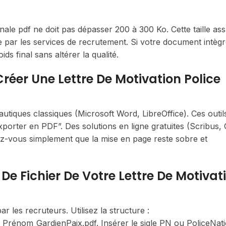
onale pdf ne doit pas dépasser 200 à 300 Ko. Cette taille as
age par les services de recrutement. Si votre document intèg
ds final sans altérer la qualité.
 Créer Une Lettre De Motivation Police
tiques classiques (Microsoft Word, LibreOffice). Ces outil
porter en PDF”. Des solutions en ligne gratuites (Scribus,
ez-vous simplement que la mise en page reste sobre et
e Fichier De Votre Lettre De Motivat
ar les recruteurs. Utilisez la structure :
énom_GardienPaix.pdf. Insérer le sigle PN ou PoliceNati