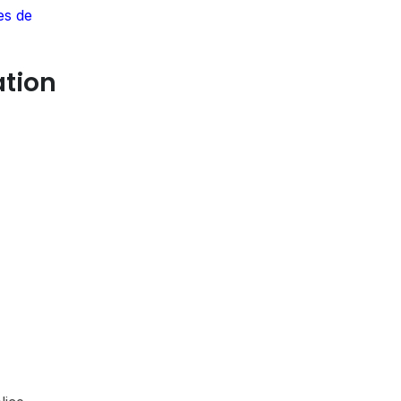
es de
ation