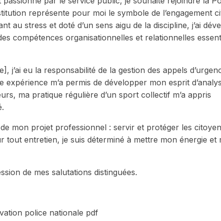
t passionné par le service public, je souhaite rejoindre la Po
nstitution représente pour moi le symbole de l’engagement c
t au stress et doté d’un sens aigu de la discipline, j’ai dév
des compétences organisationnelles et relationnelles essent
], j’ai eu la responsabilité de la gestion des appels d’urgen
tte expérience m’a permis de développer mon esprit d’analy
eurs, ma pratique régulière d’un sport collectif m’a appris
é.
 de mon projet professionnel : servir et protéger les citoye
r tout entretien, je suis déterminé à mettre mon énergie et
ssion de mes salutations distinguées.
vation police nationale pdf