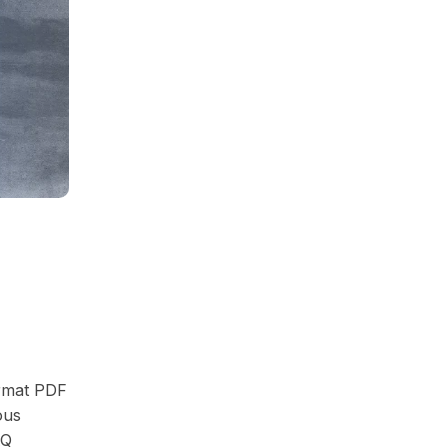
ormat PDF
ous
AQ