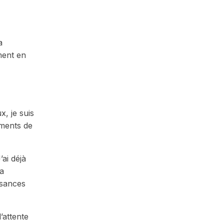
a
ment en
x, je suis
ements de
ai déjà
ma
ssances
’attente