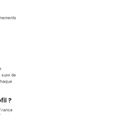
vénements
e
suivi de
 chaque
il ?
(France