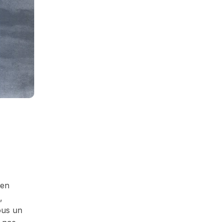
 en
,
ous un