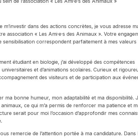
 sein de l’association « Les Ami·e·s des Animaux »
de m’investir dans des actions concrètes, je vous adresse m
tre association « Les Ami·e·s des Animaux ». Votre engage
e sensibilisation correspondent parfaitement à mes valeurs
lement étudiant en biologie, j’ai développé des compétences
 universitaires et d’animations scolaires. Curieux et rigoureu
’accompagnement des visiteurs et de participation aux évén
 ma bonne humeur, mon adaptabilité et ma disponibilité. J’
our animaux, ce qui m’a permis de renforcer ma patience et 
ructure serait pour moi l’occasion d’approfondir mes connai
.
vous remercie de l’attention portée à ma candidature. Dans l