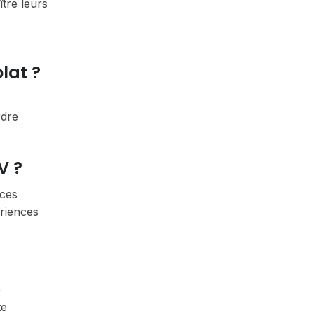
tre leurs
lat ?
rdre
V ?
nces
ériences
e
te