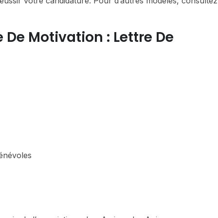
éussir votre candidature. Pour d’autres modèles, consulte
De Motivation : Lettre De
t
énévoles