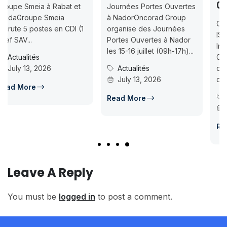
07-18
Journées Portes Ouvertes
à NadorOncorad Group
Concours d’accès L1
organise des Journées
ISMAC Rabat & Dakhla —
Portes Ouvertes à Nador
Inscription jusqu’au 2026-
les 15-16 juillet (09h-17h)...
07-18ISMAC ouvre les
Actualités
candidatures au concours
July 13, 2026
d’accès en L1 pour...
Concours Post-Bac
Read More
July 14, 2026
Read More
Leave A Reply
You must be
logged in
to post a comment.