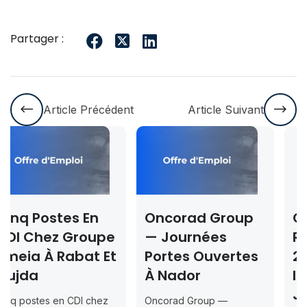
Partager :
Article Précédent
Article Suivant
Oncorad Group
Concours ISMAC
e
— Journées
Rabat & Dakhla
t
Portes Ouvertes
2026-2027 —
À Nador
Inscription
Jusqu’au 2026-
Oncorad Group —