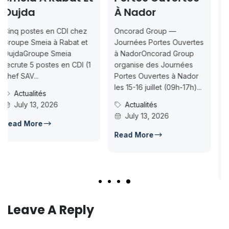
À Nador
Inscription
Jusqu’au 2026-
Oncorad Group —
07-18
Journées Portes Ouvertes
à NadorOncorad Group
Concours d’accès L1
1
organise des Journées
ISMAC Rabat & Dakhla —
Portes Ouvertes à Nador
Inscription jusqu’au 2026-
les 15-16 juillet (09h-17h)...
07-18ISMAC ouvre les
Actualités
candidatures au concours
July 13, 2026
d’accès en L1 pour...
Concours Post-Bac
Read More
July 14, 2026
Read More
Leave A Reply