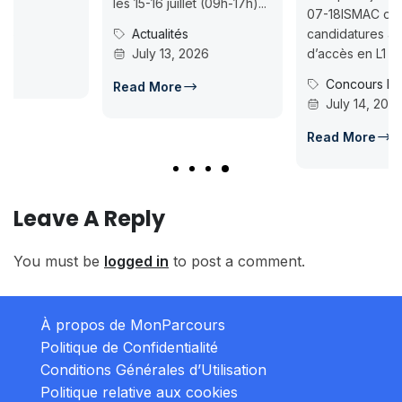
les 15-16 juillet (09h-17h)...
07-18ISMAC ouvre les
Actualités
candidatures au concours
July 13, 2026
d’accès en L1 pour...
Concours Post-Bac
Read More
July 14, 2026
Read More
Leave A Reply
You must be
logged in
to post a comment.
À propos de MonParcours
Politique de Confidentialité
Conditions Générales d’Utilisation
Politique relative aux cookies